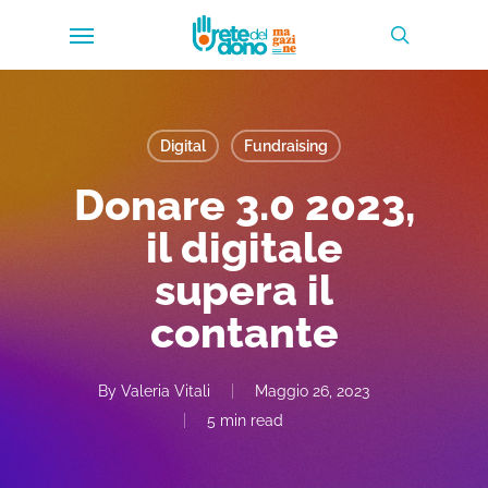
Skip
Menu
to
search
main
content
Digital
Fundraising
Donare 3.0 2023,
il digitale
supera il
contante
By
Valeria Vitali
Maggio 26, 2023
5 min read